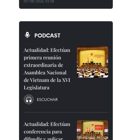
07/08/2026 03:08
PODCAST
Actualidad: Efectúan
primera reunión
extraordinaria de
Asamblea Nacional
de Vietnam de la XVI
Legislatura
ESCUCHAR
Actualidad: Efectúan
conferencia para
difundir y aplicar