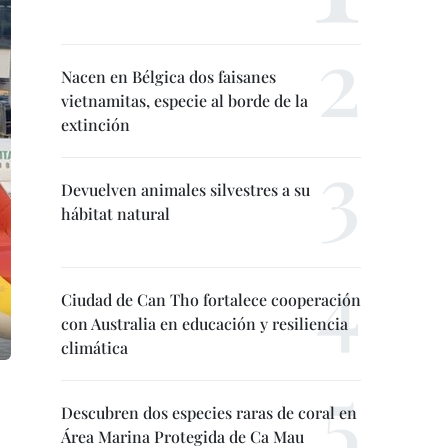
Nacen en Bélgica dos faisanes
vietnamitas, especie al borde de la
extinción
Devuelven animales silvestres a su
hábitat natural
Ciudad de Can Tho fortalece cooperación
con Australia en educación y resiliencia
climática
Descubren dos especies raras de coral en
Área Marina Protegida de Ca Mau