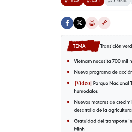
#CAAV
#OACI
#CORSIA
Transición ver
Vietnam necesita 700 mil m
Nuevo programa de acción 
Parque Nacional T
humedales
Nuevos motores de crecimi
desarrollo de la agricultur
Gratuidad del transporte i
Minh