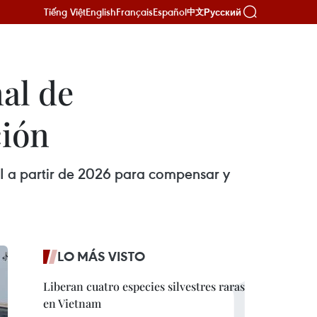
Tiếng Việt
English
Français
Español
Русский
中文
al de
ción
I a partir de 2026 para compensar y
LO MÁS VISTO
Liberan cuatro especies silvestres raras
en Vietnam