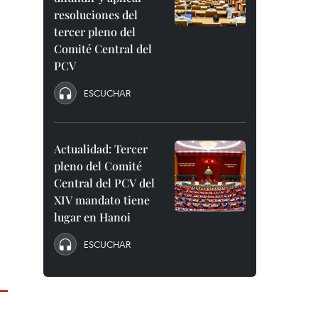
resoluciones del
tercer pleno del
Comité Central del
PCV
ESCUCHAR
Actualidad: Tercer
pleno del Comité
Central del PCV del
XIV mandato tiene
lugar en Hanoi
ESCUCHAR