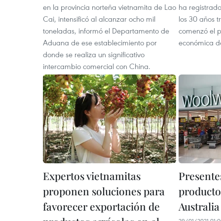
en la provincia norteña vietnamita de Lao
ha registrado
Cai, intensificó al alcanzar ocho mil
los 30 años 
toneladas, informó el Departamento de
comenzó el p
Aduana de ese establecimiento por
económica de
donde se realiza un significativo
intercambio comercial con China.
Expertos vietnamitas
Presente
proponen soluciones para
producto
favorecer exportación de
Australia
29/01/2021 01: