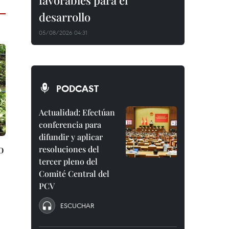
favorables para el
desarrollo
05/08/2026 04:31
PODCAST
Actualidad: Efectúan
conferencia para
difundir y aplicar
o
resoluciones del
tercer pleno del
Comité Central del
PCV
ESCUCHAR