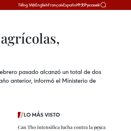
Tiếng Việt
English
Français
Español
Русский
中文
agrícolas,
 febrero pasado alcanzó un total de dos
ño anterior, informó el Ministerio de
LO MÁS VISTO
Can Tho intensifica lucha contra la pesca