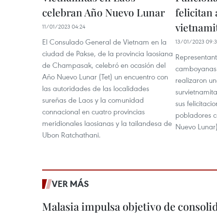
celebran Año Nuevo Lunar
felicitan
vietnamit
11/01/2023 04:24
El Consulado General de Vietnam en la
13/01/2023 09:
ciudad de Pakse, de la provincia laosiana
Representant
de Champasak, celebró en ocasión del
camboyanas 
Año Nuevo Lunar (Tet) un encuentro con
realizaron un
las autoridades de las localidades
survietnamit
sureñas de Laos y la comunidad
sus felicitaci
connacional en cuatro provincias
pobladores c
meridionales laosianas y la tailandesa de
Nuevo Lunar)
Ubon Ratchathani.
VER MÁS
Malasia impulsa objetivo de consoli