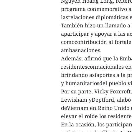
Nguyen Hoang Long, reiteró 
programa conmemorativo al 
lasrelaciones diplomáticas e
También hizo un llamado a 
aparticipar y apoyar a las 
comocontribución al fortale
ambasnaciones.
Además, afirmó que la Emb
residentesconnacionales en 
brindando asíaportes a la pr
y humanitariosdel pueblo v
Por su parte, Vicky Foxcrof
Lewisham yDeptford, alabó 
deVietnam en Reino Unido e
elevar el rolde los resident
En la ocasión, los participa