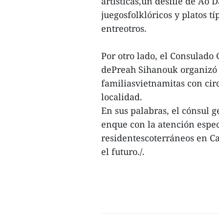
artísticas,un desfile de Ao D
juegosfolklóricos y platos tí
entreotros.
Por otro lado, el Consulad
dePreah Sihanouk organizó 
familiasvietnamitas con circ
localidad.
En sus palabras, el cónsul 
enque con la atención espec
residentescoterráneos en C
el futuro./.