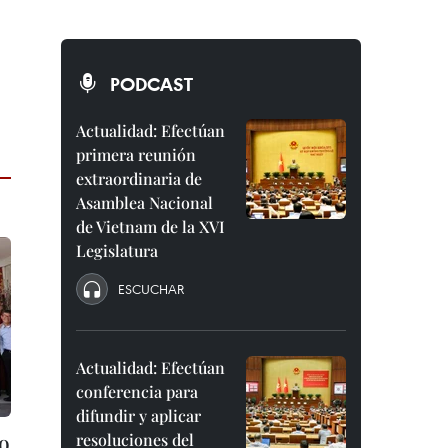
PODCAST
Actualidad: Efectúan
primera reunión
extraordinaria de
Asamblea Nacional
de Vietnam de la XVI
Legislatura
ESCUCHAR
Actualidad: Efectúan
conferencia para
difundir y aplicar
ro
resoluciones del