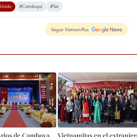
 Unido
#Camboya
#Tet
Seguir VietnamPlus
arios de Camboya
Vietnamitas en el extranje