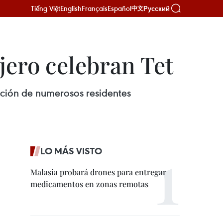
Tiếng Việt
English
Français
Español
Русский
中文
ero celebran Tet
pación de numerosos residentes
LO MÁS VISTO
Malasia probará drones para entregar
medicamentos en zonas remotas