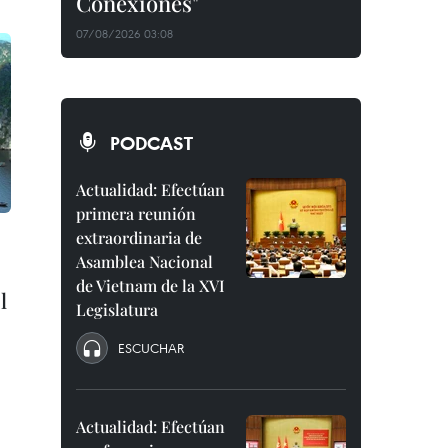
Conexiones"
07/08/2026 03:08
PODCAST
Actualidad: Efectúan
primera reunión
extraordinaria de
Asamblea Nacional
de Vietnam de la XVI
l
Legislatura
ESCUCHAR
Actualidad: Efectúan