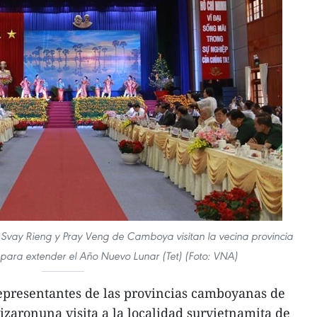
 Svay Rieng y Pray Veng de Camboya visitan la vecina provincia
ara extender el Año Nuevo Lunar (Tet) (Foto: VNA)
presentantes de las provincias camboyanas de
izaronuna visita a la localidad survietnamita de