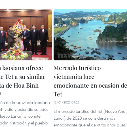
 laosiana ofrece
Mercado turístico
e Tet a su similar
vietnamita luce
ta de Hoa Binh
emocionante en ocasión de
Tet
8
ón de la provincia laosiana
13/01/2023 04:26
 visitó y extendió saludos
El mercado turístico del Tet (Nuevo Año
Nuevo Lunar) al comité
Lunar) de 2023 se considera más
a administración y el pueblo
emocionante que el de otros años pues