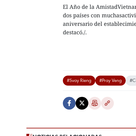
El Año de la AmistadVietna
dos países con muchasactiv
aniversario del establecimi
destacó./.
#Svay Rieng
#Pray Veng
#C