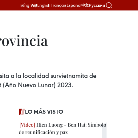
Tiếng Việt
English
Français
Español
Русский
中文
rovincia
ita a la localidad survietnamita de
et (Año Nuevo Lunar) 2023.
LO MÁS VISTO
Hien Luong - Ben Hai: Símbolo
de reunificación y paz