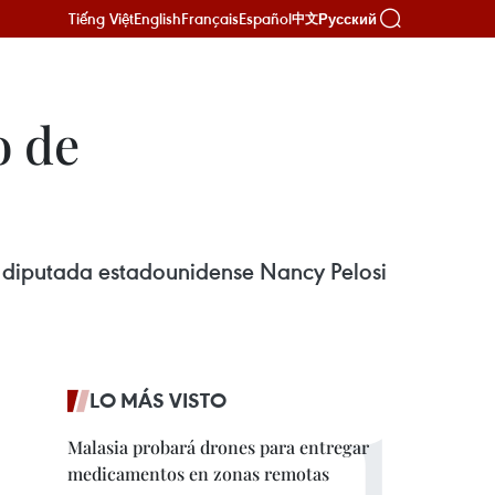
Tiếng Việt
English
Français
Español
Русский
中文
o de
la diputada estadounidense Nancy Pelosi
LO MÁS VISTO
Malasia probará drones para entregar
medicamentos en zonas remotas