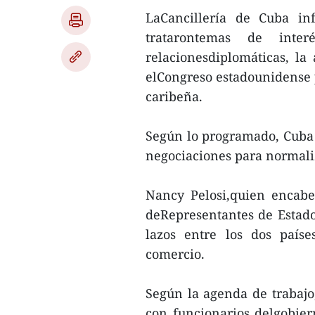
LaCancillería de Cuba i
tratarontemas de inter
relacionesdiplomáticas, l
elCongreso estadounidense p
caribeña.
Según lo programado, Cuba 
negociaciones para normali
Nancy Pelosi,quien encab
deRepresentantes de Estados
lazos entre los dos paíse
comercio.
Según la agenda de trabajo,
con funcionarios delgobiern