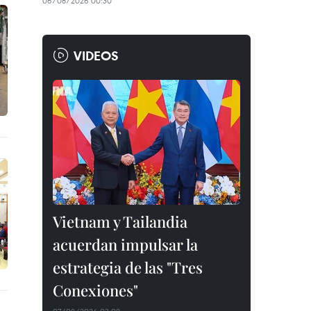
06/08/2026 00:30
VIDEOS
Vietnam y Tailandia
acuerdan impulsar la
estrategia de las "Tres
Conexiones"