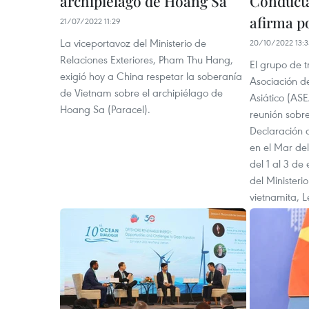
archipiélago de Hoang Sa
Conducta
afirma p
21/07/2022 11:29
La viceportavoz del Ministerio de
20/10/2022 13:3
Relaciones Exteriores, Pham Thu Hang,
El grupo de t
exigió hoy a China respetar la soberanía
Asociación d
de Vietnam sobre el archipiélago de
Asiático (AS
Hoang Sa (Paracel).
reunión sobr
Declaración 
en el Mar d
del 1 al 3 de
del Ministeri
vietnamita, L