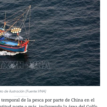
to de ilustración (Fuente:VNA)
temporal de la pesca por parte de China en el
atitud norte o más, incluyendo la área del Golfo