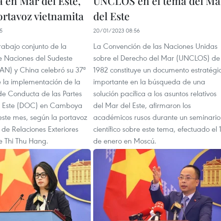
 en Mar del Este,
UNCLOS en el tema del Ma
ortavoz vietnamita
del Este
5
20/01/2023 08:56
rabajo conjunto de la
La Convención de las Naciones Unidas
e Naciones del Sudeste
sobre el Derecho del Mar (UNCLOS) de
EAN) y China celebró su 37ª
1982 constituye un documento estratégi
e la implementación de la
importante en la búsqueda de una
de Conducta de las Partes
solución pacífica a los asuntos relativos
el Este (DOC) en Camboya
del Mar del Este, afirmaron los
 este mes, según la portavoz
académicos rusos durante un seminario
o de Relaciones Exteriores
científico sobre este tema, efectuado el 
e Thi Thu Hang.
de enero en Moscú.