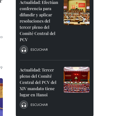
r
Actualidad: Efectúan
conferencia para
difundir y aplicar
resoluciones del
tercer pleno del
Comité Central del
co
PCV
ESCUCHAR
19
Actualidad: Tercer
pleno del Comité
Central del PCV del
XIV mandato tiene
lugar en Hanoi
ESCUCHAR