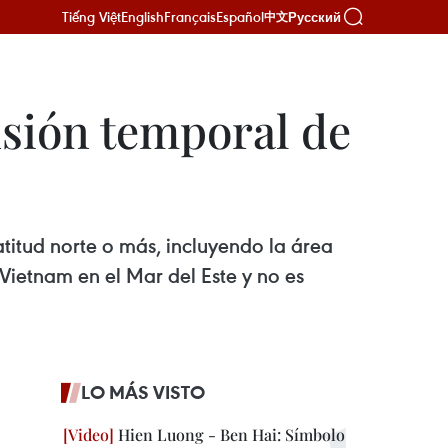
Tiếng Việt
English
Français
Español
Русский
中文
nsión temporal de
titud norte o más, incluyendo la área
 Vietnam en el Mar del Este y no es
LO MÁS VISTO
Hien Luong - Ben Hai: Símbolo