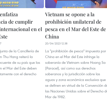
enfatiza
Vietnam se opone a la
cia de cumplir
prohibición unilateral de
internacional en el
pesca en el Mar del Este de
Este
China
7
20/04/2023 12:38
unta de la Cancillería de
La "prohibición de pesca" impuesta por
 Thu Hang reiteró la
China en el Mar del Este infringe la
ecuente de su país que las
soberanía de Vietnam sobre Hoang Sa
en el Mar del Este deben
(Paracel), así como sus derechos
ctamente con el derecho
soberanos y la jurisdicción sobre las
.
aguas y zona económica exclusiva que
se definen en virtud de la Convención d
las Naciones Unidas sobre el Derecho d
Mar de 1982.