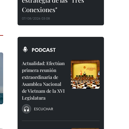
estrategia de las "Tres
Conexiones"
07/08/2026 03:08
PODCAST
Actualidad: Efectúan
primera reunión
extraordinaria de
Asamblea Nacional
de Vietnam de la XVI
Legislatura
ESCUCHAR