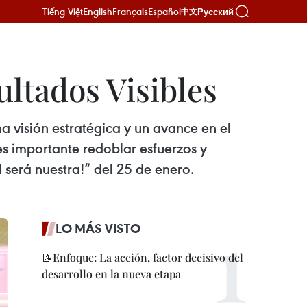
Tiếng Việt
English
Français
Español
Русский
中文
ltados Visibles
 visión estratégica y un avance en el
es importante redoblar esfuerzos y
l será nuestra!” del 25 de enero.
LO MÁS VISTO
📝Enfoque: La acción, factor decisivo del
desarrollo en la nueva etapa