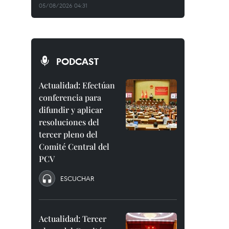
05/08/2026 04:31
PODCAST
Actualidad: Efectúan
conferencia para
difundir y aplicar
resoluciones del
tercer pleno del
Comité Central del
PCV
ESCUCHAR
Actualidad: Tercer