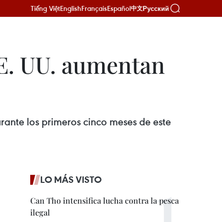
Tiếng Việt
English
Français
Español
Русский
中文
EE. UU. aumentan
rante los primeros cinco meses de este
LO MÁS VISTO
Can Tho intensifica lucha contra la pesca
ilegal