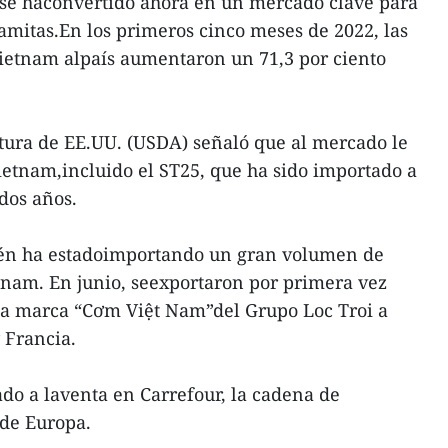
. se haconvertido ahora en un mercado clave para
namitas.En los primeros cinco meses de 2022, las
Vietnam alpaís aumentaron un 71,3 por ciento
tura de EE.UU. (USDA) señaló que al mercado le
Vietnam,incluido el ST25, que ha sido importado a
dos años.
ién ha estadoimportando un gran volumen de
etnam. En junio, seexportaron por primera vez
 la marca “Cơm Việt Nam”del Grupo Loc Troi a
 Francia.
ado a laventa en Carrefour, la cadena de
de Europa.