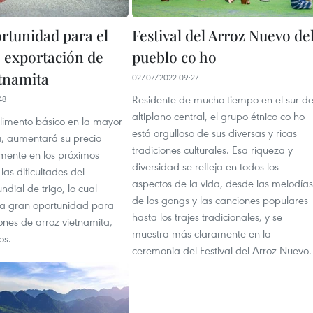
rtunidad para el
Festival del Arroz Nuevo de
e exportación de
pueblo co ho
etnamita
02/07/2022 09:27
Residente de mucho tiempo en el sur de
48
altiplano central, el grupo étnico co ho
alimento básico en la mayor
está orgulloso de sus diversas y ricas
a, aumentará su precio
tradiciones culturales. Esa riqueza y
mente en los próximos
diversidad se refleja en todos los
las dificultades del
aspectos de la vida, desde las melodías
ndial de trigo, lo cual
de los gongs y las canciones populares
una gran oportunidad para
hasta los trajes tradicionales, y se
ones de arroz vietnamita,
muestra más claramente en la
os.
ceremonia del Festival del Arroz Nuevo.