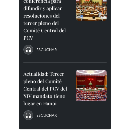
conferencia para
difundir y aplicar
resoluciones del
tercer pleno del
Comité Central del
PCV
ESCUCHAR
Actualidad: Tercer
pleno del Comité
Central del PCV del
XIV mandato tiene
lugar en Hanoi
ESCUCHAR