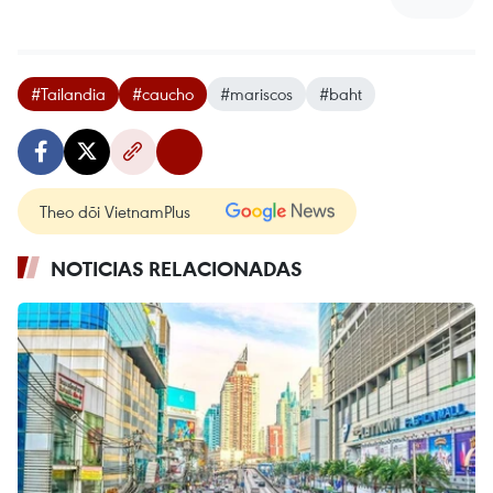
#Tailandia
#caucho
#mariscos
#baht
Theo dõi VietnamPlus
NOTICIAS RELACIONADAS