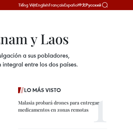
Tiếng Việt
English
Français
Español
Русский
中文
tnam y Laos
ulgación a sus pobladores,
integral entre los dos países.
LO MÁS VISTO
Malasia probará drones para entregar
medicamentos en zonas remotas