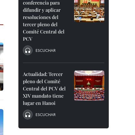
conferencia para
difundir y aplicar
resoluciones del
tercer pleno del
Comité Central del
PCV
ESCUCHAR
Actualidad: Tercer
pleno del Comité
Central del PCV del
XIV mandato tiene
lugar en Hanoi
ESCUCHAR