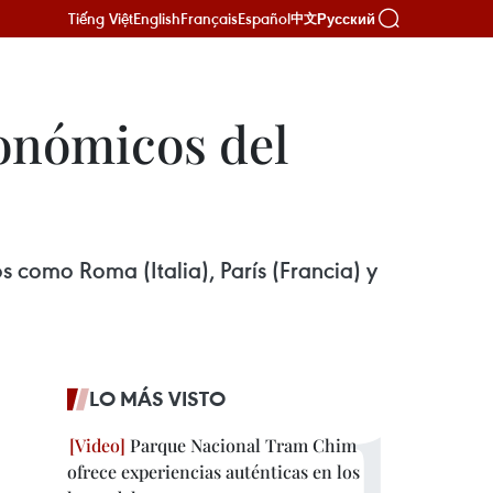
Tiếng Việt
English
Français
Español
Русский
中文
ronómicos del
s como Roma (Italia), París (Francia) y
LO MÁS VISTO
Parque Nacional Tram Chim
ofrece experiencias auténticas en los