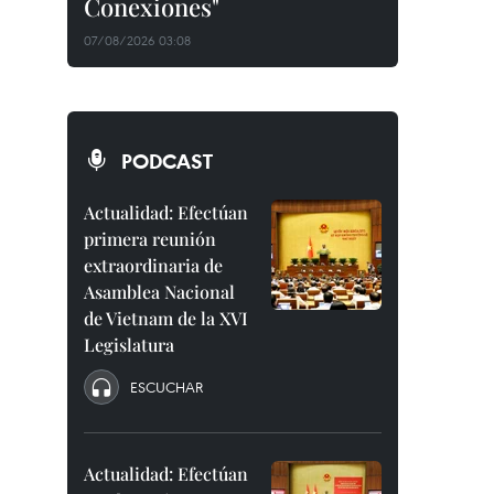
Conexiones"
07/08/2026 03:08
PODCAST
Actualidad: Efectúan
primera reunión
extraordinaria de
Asamblea Nacional
de Vietnam de la XVI
Legislatura
ESCUCHAR
Actualidad: Efectúan