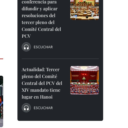
conferencia para
difundir y aplicar
resoluciones del
tercer pleno del
Comité Central del
PCV
ESCUCHAR
Actualidad: Tercer
pleno del Comité
Central del PCV del
XIV mandato tiene
lugar en Hanoi
ESCUCHAR