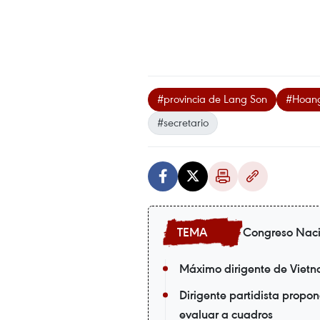
#provincia de Lang Son
#Hoan
#secretario
Congreso Nacio
Máximo dirigente de Vietnam
Dirigente partidista propo
evaluar a cuadros