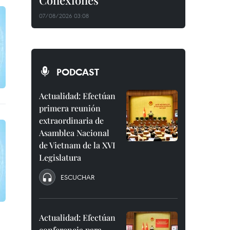
Conexiones"
07/08/2026 03:08
PODCAST
Actualidad: Efectúan
primera reunión
extraordinaria de
Asamblea Nacional
de Vietnam de la XVI
Legislatura
ESCUCHAR
Actualidad: Efectúan
conferencia para