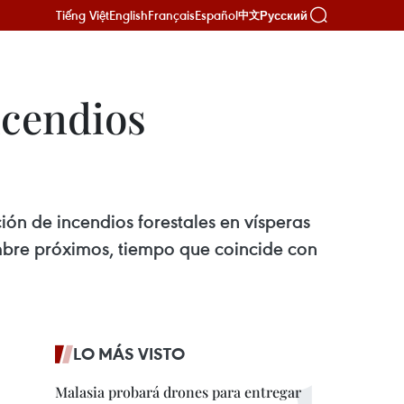
Tiếng Việt
English
Français
Español
Русский
中文
ncendios
ión de incendios forestales en vísperas
iembre próximos, tiempo que coincide con
LO MÁS VISTO
Malasia probará drones para entregar