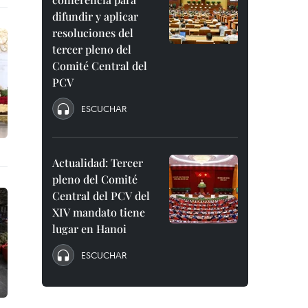
difundir y aplicar
resoluciones del
tercer pleno del
Comité Central del
PCV
ESCUCHAR
Actualidad: Tercer
pleno del Comité
Central del PCV del
XIV mandato tiene
lugar en Hanoi
ESCUCHAR