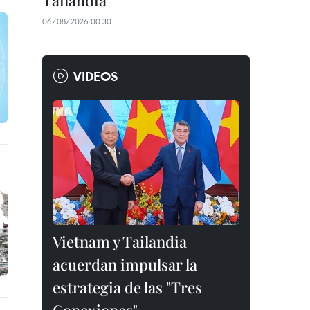
Tailandia
06/08/2026 00:30
VIDEOS
Vietnam y Tailandia
acuerdan impulsar la
estrategia de las "Tres