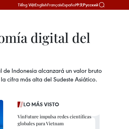
Tiếng Việt
English
Français
Español
Русский
中文
mía digital del
 de Indonesia alcanzará un valor bruto
 cifra más alta del Sudeste Asiático.
LO MÁS VISTO
VinFuture impulsa redes científicas
globales para Vietnam