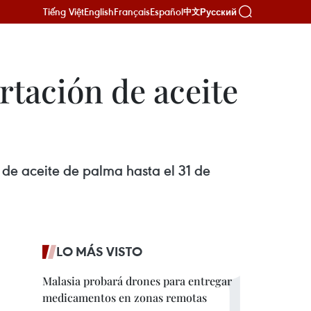
Tiếng Việt
English
Français
Español
Русский
中文
rtación de aceite
de aceite de palma hasta el 31 de
LO MÁS VISTO
Malasia probará drones para entregar
medicamentos en zonas remotas