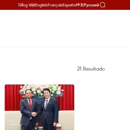
Tiếng Việt
English
Français
Español
Русский
中文
21
Resultado