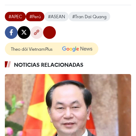
del Foro.
Creado en 1989, APEC es un foro multilateral
con el fin de consolidar el crecimiento y la
prosperidad de los países del Pacífico.
La suma del Producto Interno Bruto de las 21
economías que conforman el APEC equivalente
al 59 por ciento de la producción mundial, en
tanto que en su conjunto representa el 48 por
ciento del comercio global. – VNA
#APEC
#Perú
#ASEAN
#Tran Dai Quang
Theo dõi VietnamPlus