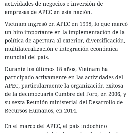
contribuirá a promover las soluciones de
asuntos de interés común de este país y otros
miembros de la Asociación de Naciones del
Sudeste de Asia (ASEAN) como reforma
económica, industrias auxiliares, formación de
recursos humanos, turismo, adaptación al
cambio climático y gestión de fuentes hídricas.
También profundizará los nexos entre Vietnam
y sus socios principales, y estimulará las
actividades de negocios e inversión de
empresas de APEC en esta nación.
Vietnam ingresó en APEC en 1998, lo que marcó
un hito importante en la implementación de la
política de apertura al exterior, diversificación,
multilateralización e integración económica