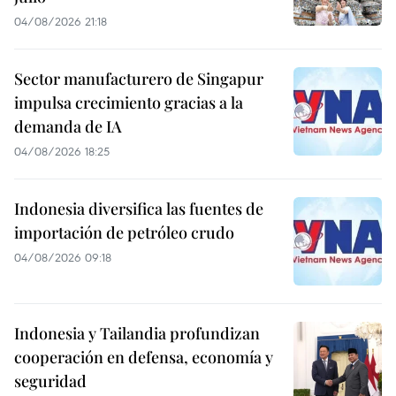
El presidente de Vietnam, Tran Dai Quang, realizará del
15 al 17 de los corrientes una visita oficial a Cuba y
asistirá a la 24 Cumbre del Foro de Cooperación
Económica Asia- Pacífico (APEC) que se celebrará del 17
al 19 de noviembre en Lima, Perú.
VER MÁS
Tailandia recibe 18,5 millones de
turistas extranjeros entre enero y
julio
04/08/2026 21:18
Sector manufacturero de Singapur
impulsa crecimiento gracias a la
demanda de IA