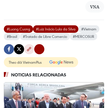
VNA
#Luong Cuong
#Luiz Inácio Lula da Silva
#Vietnam
#Brasil
#Tratado de Libre Comercio
#MERCOSUR
Theo dõi VietnamPlus
NOTICIAS RELACIONADAS