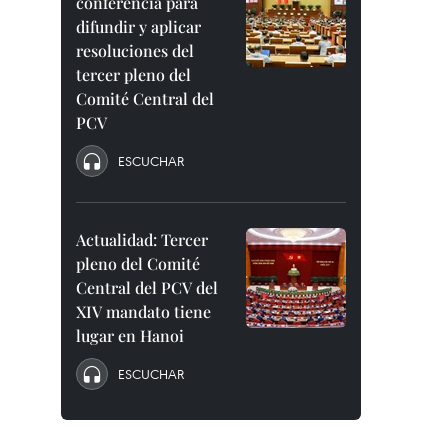
conferencia para
difundir y aplicar
resoluciones del
tercer pleno del
Comité Central del
PCV
ESCUCHAR
Actualidad: Tercer
pleno del Comité
Central del PCV del
XIV mandato tiene
lugar en Hanoi
ESCUCHAR