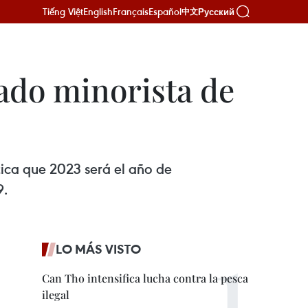
Tiếng Việt
English
Français
Español
Русский
中文
ado minorista de
tica que 2023 será el año de
9.
LO MÁS VISTO
Can Tho intensifica lucha contra la pesca
ilegal