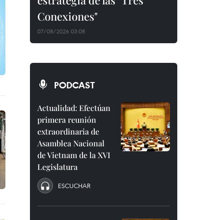
estrategia de las "Tres
Conexiones"
07/08/2026 03:08
PODCAST
Actualidad: Efectúan
primera reunión
extraordinaria de
Asamblea Nacional
de Vietnam de la XVI
Legislatura
ESCUCHAR