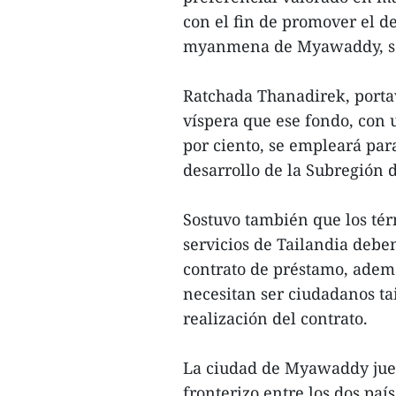
con el fin de promover el de
myanmena de Myawaddy, seg
Ratchada Thanadirek, portav
víspera que ese fondo, con u
por ciento, se empleará para
desarrollo de la Subregió
Sostuvo también que los té
servicios de Tailandia deben
contrato de préstamo, ademá
necesitan ser ciudadanos tai
realización del contrato.
La ciudad de Myawaddy jue
fronterizo entre los dos país