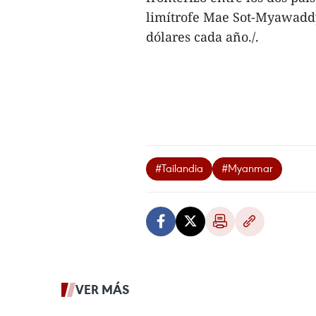
limítrofe Mae Sot-Myawaddy
dólares cada año./.
#Tailandia
#Myanmar
VER MÁS