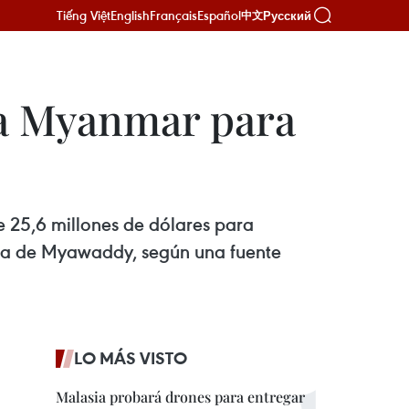
Tiếng Việt
English
Français
Español
Русский
中文
a a Myanmar para
 25,6 millones de dólares para
ena de Myawaddy, según una fuente
LO MÁS VISTO
Malasia probará drones para entregar