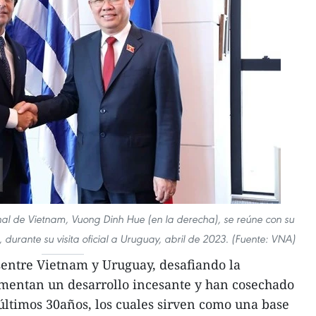
al de Vietnam, Vuong Dinh Hue (en la derecha), se reúne con su
durante su visita oficial a Uruguay, abril de 2023. (Fuente: VNA)
sentre Vietnam y Uruguay, desafiando la
imentan un desarrollo incesante y han cosechado
 últimos 30años, los cuales sirven como una base