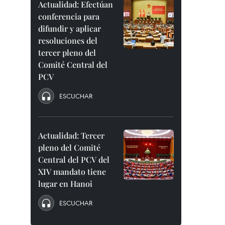
Actualidad: Efectúan
conferencia para
difundir y aplicar
resoluciones del
tercer pleno del
Comité Central del
PCV
ESCUCHAR
Actualidad: Tercer
pleno del Comité
Central del PCV del
XIV mandato tiene
lugar en Hanoi
ESCUCHAR