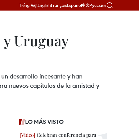
Tiếng Việt
English
Français
Español
Русский
中文
m y Uruguay
 un desarrollo incesante y han
ara nuevos capítulos de la amistad y
LO MÁS VISTO
Celebran conferencia para