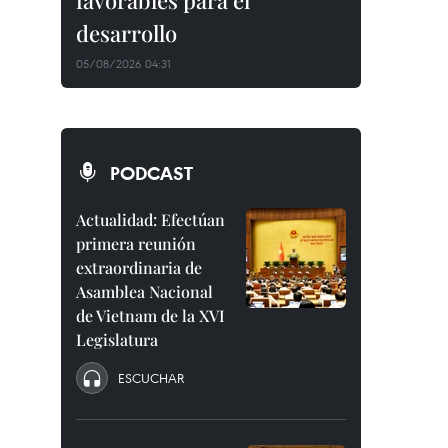
favorables para el
desarrollo
05/08/2026 04:31
PODCAST
Actualidad: Efectúan
primera reunión
extraordinaria de
Asamblea Nacional
de Vietnam de la XVI
Legislatura
ESCUCHAR