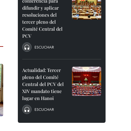
conferencia para
difundir y aplicar
resoluciones del
tercer pleno del
Comité Central del
PCV
ESCUCHAR
Actualidad: Tercer
pleno del Comité
Central del PCV del
XIV mandato tiene
lugar en Hanoi
ESCUCHAR