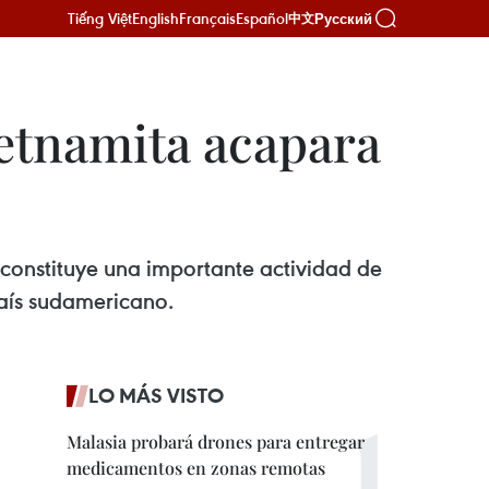
Tiếng Việt
English
Français
Español
Русский
中文
ietnamita acapara
constituye una importante actividad de
país sudamericano.
LO MÁS VISTO
Malasia probará drones para entregar
medicamentos en zonas remotas