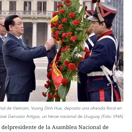
nal de Vietnam, Vuong Dinh Hue, deposita una ofrenda floral en
osé Gervasio Artigas, un héroe nacional de Uruguay (Foto: VNA)
a delpresidente de la Asamblea Nacional de