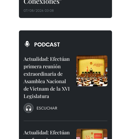
Conexiones"
07/08/2026 03:08
PODCAST
Actualidad: Efectúan
primera reunión
extraordinaria de
Asamblea Nacional
de Vietnam de la XVI
Legislatura
ESCUCHAR
Actualidad: Efectúan