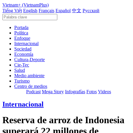
Vietnam+ (VietnamPlus)
Tiếng Việt
English
Français
Español
中文
Русский
Portada
Política
Enfoque
Internacional
Sociedad
Economía
Cultura-Deporte
Cie-Tec
Salud
Medio ambiente
Turismo
Centro de medios
Podcast
Mega Story
Infografías
Fotos
Videos
Internacional
Reserva de arroz de Indonesia
superará 22 millones de