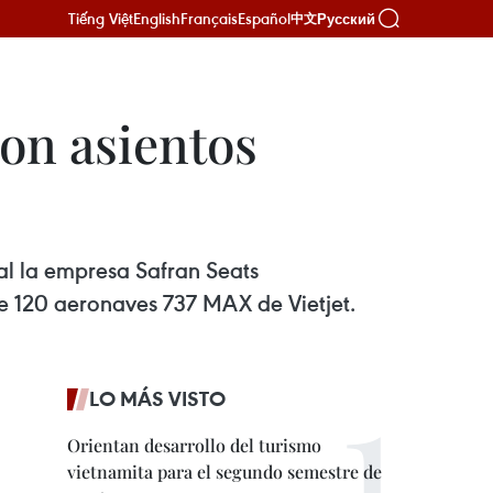
Tiếng Việt
English
Français
Español
Русский
中文
con asientos
al la empresa Safran Seats
 120 aeronaves 737 MAX de Vietjet.
LO MÁS VISTO
Orientan desarrollo del turismo
vietnamita para el segundo semestre de