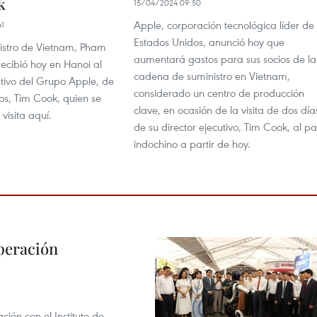
k
15/04/2024 09:50
Apple, corporación tecnológica líder de
41
Estados Unidos, anunció hoy que
nistro de Vietnam, Pham
aumentará gastos para sus socios de la
ecibió hoy en Hanoi al
cadena de suministro en Vietnam,
utivo del Grupo Apple, de
considerado un centro de producción
os, Tim Cook, quien se
clave, en ocasión de la visita de dos día
visita aquí.
de su director ejecutivo, Tim Cook, al pa
indochino a partir de hoy.
peración
ión con el Instituto de