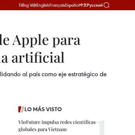
Tiếng Việt
English
Français
Español
Русский
中文
de Apple para
 artificial
olidando al país como eje estratégico de
LO MÁS VISTO
VinFuture impulsa redes científicas
globales para Vietnam