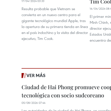
Tim Coo
17/04/2024 03:33
Resulta probable que Vietnam se
16/04/2024 08:
convierta en un nuevo centro para el
El primer mi
gigante tecnológico mundial Apple, tras
Minh Chinh, r
la apertura de su primera tienda en línea
director ejec
en el país indochino y la visita del director
Estados Unid
ejecutivo, Tim Cook.
encuentra de 
VER MÁS
Ciudad de Hai Phong promueve coo
tecnológica con socio sudcoreano
05/08/2026 07:44
Las autoridades de la ciudad de Hai Phong, en coordinac