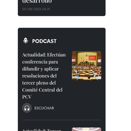
desarrollo
05/08/2026 04:31
PODCAST
Actualidad: Efectúan
conferencia para
difundir y aplicar
resoluciones del
tercer pleno del
Comité Central del
PCV
ESCUCHAR
Actualidad: Tercer