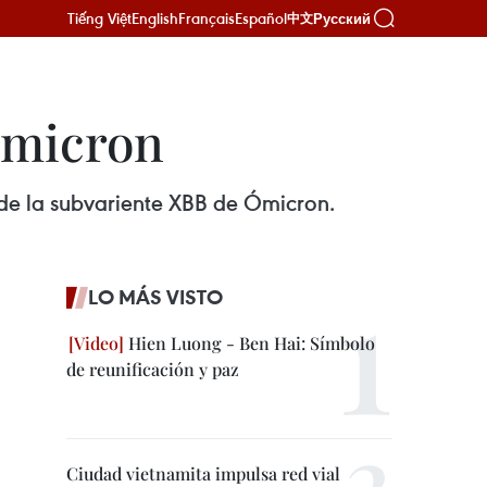
Tiếng Việt
English
Français
Español
Русский
中文
Ómicron
de la subvariente XBB de Ómicron.
LO MÁS VISTO
Hien Luong - Ben Hai: Símbolo
de reunificación y paz
Ciudad vietnamita impulsa red vial