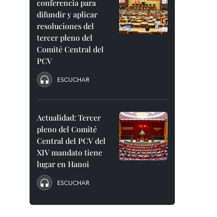
conferencia para
difundir y aplicar
resoluciones del
tercer pleno del
Comité Central del
PCV
ESCUCHAR
Actualidad: Tercer
pleno del Comité
Central del PCV del
XIV mandato tiene
lugar en Hanoi
ESCUCHAR