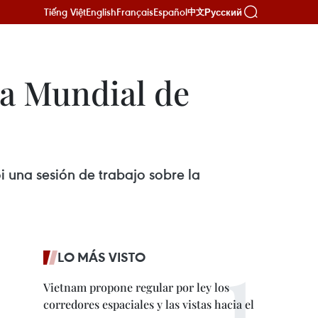
Tiếng Việt
English
Français
Español
Русский
中文
ia Mundial de
 una sesión de trabajo sobre la
LO MÁS VISTO
Vietnam propone regular por ley los
corredores espaciales y las vistas hacia el