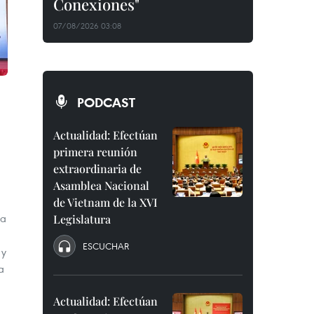
Conexiones"
07/08/2026 03:08
PODCAST
Actualidad: Efectúan
primera reunión
extraordinaria de
Asamblea Nacional
de Vietnam de la XVI
ta
Legislatura
ESCUCHAR
 y
a
Actualidad: Efectúan