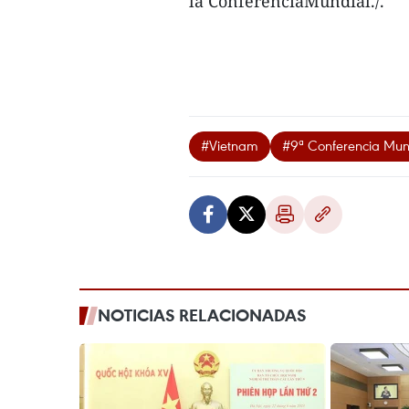
la ConferenciaMundial./.
#Vietnam
#9ª Conferencia Mun
NOTICIAS RELACIONADAS