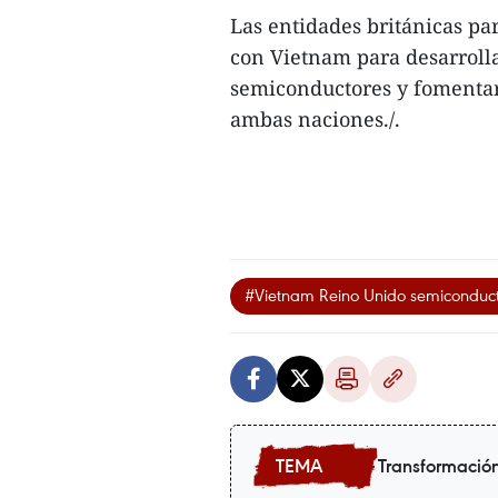
Las entidades británicas pa
con Vietnam para desarrolla
semiconductores y fomentar
ambas naciones./.
#Vietnam Reino Unido semiconduc
Transformación