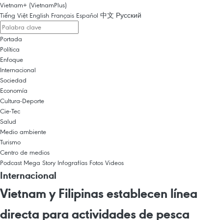
Vietnam+ (VietnamPlus)
Tiếng Việt
English
Français
Español
中文
Русский
Portada
Política
Enfoque
Internacional
Sociedad
Economía
Cultura-Deporte
Cie-Tec
Salud
Medio ambiente
Turismo
Centro de medios
Podcast
Mega Story
Infografías
Fotos
Videos
Internacional
Vietnam y Filipinas establecen línea
directa para actividades de pesca