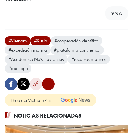
VNA
#Vietnam
#Rusia
#cooperación científica
#expedición marina
#plataforma continental
#Académico M.A. Lavrentiev
#recursos marinos
#geología
Theo dõi VietnamPlus
NOTICIAS RELACIONADAS