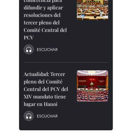
difundir y aplicar
resoluciones del
tercer pleno del
Comité Central del
PCV
ESCUCHAR
Actualidad: Tercer
pleno del Comité
Central del PCV del
XIV mandato tiene
lugar en Hanoi
ESCUCHAR