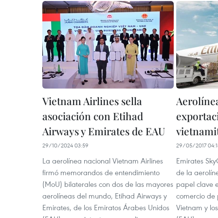
Vietnam Airlines sella
Aerolíne
asociación con Etihad
exportac
Airways y Emirates de EAU
vietnami
29/10/2024 03:59
29/05/2017 04:1
La aerolínea nacional Vietnam Airlines
Emirates Sky
firmó memorandos de entendimiento
de la aerolí
(MoU) bilaterales con dos de las mayores
papel clave e
aerolíneas del mundo, Etihad Airways y
comercio de 
Emirates, de los Emiratos Árabes Unidos
Vietnam y lo