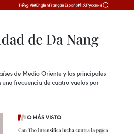
Tiếng Việt
English
Français
Español
Русский
中文
iudad de Da Nang
íses de Medio Oriente y las principales
n una frecuencia de cuatro vuelos por
LO MÁS VISTO
Can Tho intensifica lucha contra la pesca