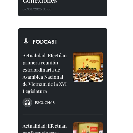
Conexiones"
07/08/2026 03:08
PODCAST
Actualidad: Efectúan
primera reunión
extraordinaria de
Asamblea Nacional
de Vietnam de la XVI
Legislatura
ESCUCHAR
Actualidad: Efectúan
conferencia para