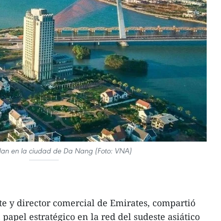
 Han en la ciudad de Da Nang (Foto: VNA)
e y director comercial de Emirates, compartió
pel estratégico en la red del sudeste asiático