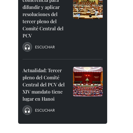
difundir y aplicar
resoluciones del
tercer pleno del
Comité Central del
PCV
ESCUCHAR
Actualidad: Tercer
pleno del Comité
Central del PCV del
XIV mandato tiene
lugar en Hanoi
ESCUCHAR