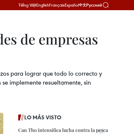
Tiếng Việt
English
Français
Español
Русский
中文
ades de empresas
rzos para lograr que todo lo correcto y
s se implemente resueltamente, sin
LO MÁS VISTO
Can Tho intensifica lucha contra la pesca