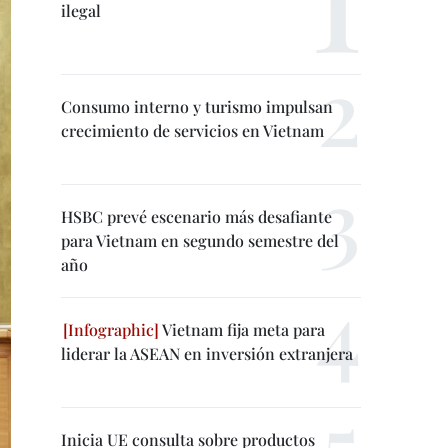
ilegal
Consumo interno y turismo impulsan
crecimiento de servicios en Vietnam
HSBC prevé escenario más desafiante
para Vietnam en segundo semestre del
año
Vietnam fija meta para
liderar la ASEAN en inversión extranjera
Inicia UE consulta sobre productos