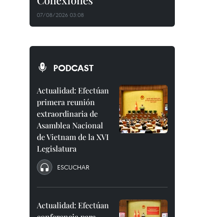
Conexiones"
07/08/2026 03:08
PODCAST
Actualidad: Efectúan
primera reunión
extraordinaria de
Asamblea Nacional
de Vietnam de la XVI
Legislatura
ESCUCHAR
Actualidad: Efectúan
conferencia para