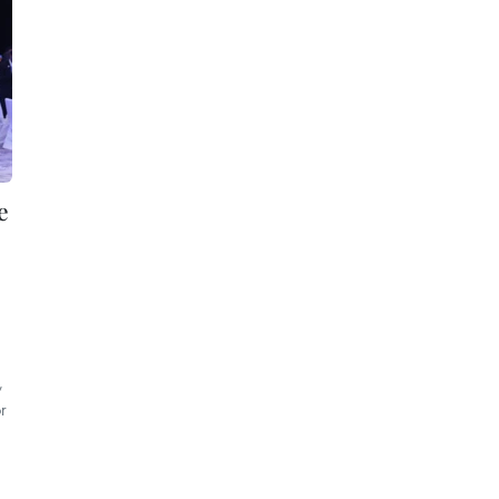
e
,
r