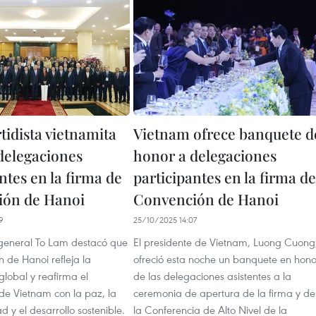
tidista vietnamita
Vietnam ofrece banquete d
 delegaciones
honor a delegaciones
ntes en la firma de
participantes en la firma de
ión de Hanoi
Convención de Hanoi
9
25/10/2025 14:07
o general To Lam destacó que
El presidente de Vietnam, Luong Cuong
 de Hanoi refleja la
ofreció esta noche un banquete en hono
lobal y reafirma el
de las delegaciones asistentes a la
e Vietnam con la paz, la
ceremonia de apertura de la firma y de
d y el desarrollo sostenible.
la Conferencia de Alto Nivel de la