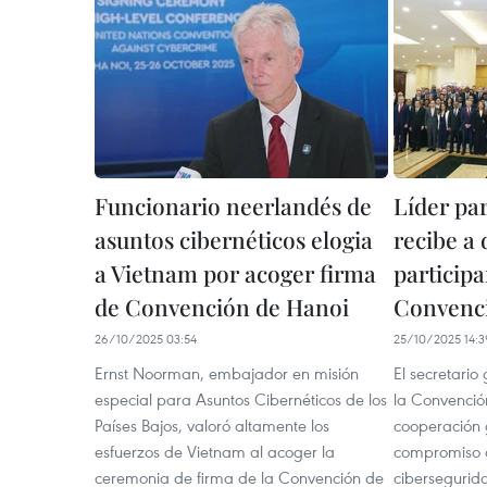
Funcionario neerlandés de
Líder par
asuntos cibernéticos elogia
recibe a
a Vietnam por acoger firma
participa
de Convención de Hanoi
Convenc
26/10/2025 03:54
25/10/2025 14:3
Ernst Noorman, embajador en misión
El secretari
especial para Asuntos Cibernéticos de los
la Convención
Países Bajos, valoró altamente los
cooperación g
esfuerzos de Vietnam al acoger la
compromiso d
ceremonia de firma de la Convención de
cibersegurida