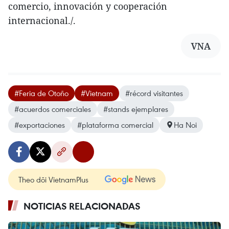
comercio, innovación y cooperación
internacional./.
VNA
#Feria de Otoño
#Vietnam
#récord visitantes
#acuerdos comerciales
#stands ejemplares
#exportaciones
#plataforma comercial
Ha Noi
Theo dõi VietnamPlus
NOTICIAS RELACIONADAS