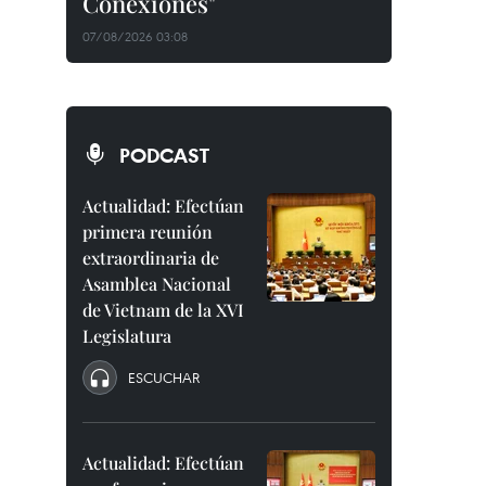
Conexiones"
07/08/2026 03:08
PODCAST
Actualidad: Efectúan
primera reunión
extraordinaria de
Asamblea Nacional
de Vietnam de la XVI
Legislatura
ESCUCHAR
Actualidad: Efectúan