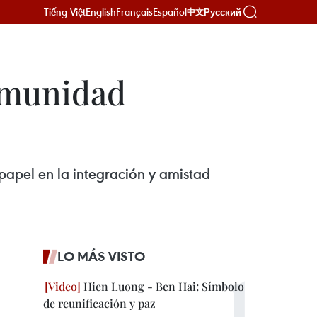
Tiếng Việt
English
Français
Español
Русский
中文
omunidad
 papel en la integración y amistad
LO MÁS VISTO
Hien Luong - Ben Hai: Símbolo
de reunificación y paz