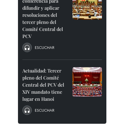
conferencia para
difundir y aplicar
resoluciones del
tercer pleno del
Comité Central del
PCV
ESCUCHAR
Actualidad: Tercer
pleno del Comité
Central del PCV del
XIV mandato tiene
lugar en Hanoi
ESCUCHAR