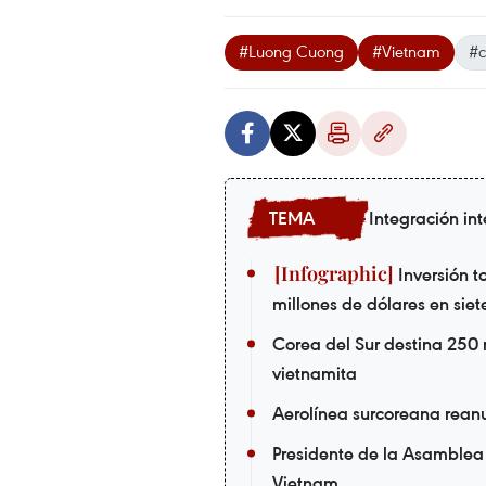
#Luong Cuong
#Vietnam
#c
Integración in
Inversión to
millones de dólares en sie
Corea del Sur destina 250 m
vietnamita
Aerolínea surcoreana rean
Presidente de la Asamblea 
Vietnam