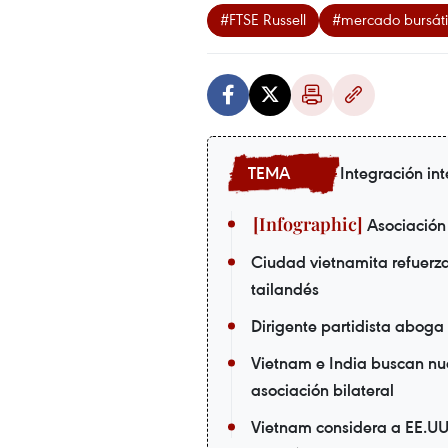
#FTSE Russell
#mercado bursáti
Integración in
Asociación 
Ciudad vietnamita refuerza
tailandés
Dirigente partidista aboga
Vietnam e India buscan nue
asociación bilateral
Vietnam considera a EE.UU.