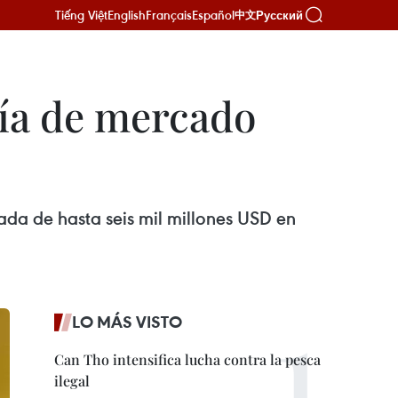
Tiếng Việt
English
Français
Español
Русский
中文
ría de mercado
da de hasta seis mil millones USD en
LO MÁS VISTO
Can Tho intensifica lucha contra la pesca
ilegal