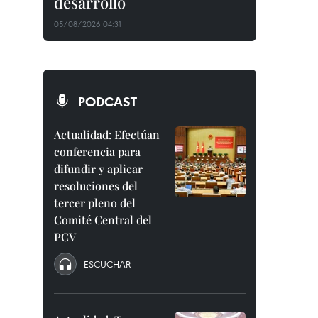
desarrollo
05/08/2026 04:31
PODCAST
Actualidad: Efectúan
conferencia para
difundir y aplicar
resoluciones del
tercer pleno del
Comité Central del
PCV
ESCUCHAR