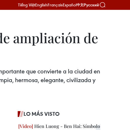
Tiếng Việt
English
Français
Español
Русский
中文
de ampliación de
mportante que convierte a la ciudad en
pia, hermosa, elegante, civilizada y
LO MÁS VISTO
Hien Luong - Ben Hai: Símbolo