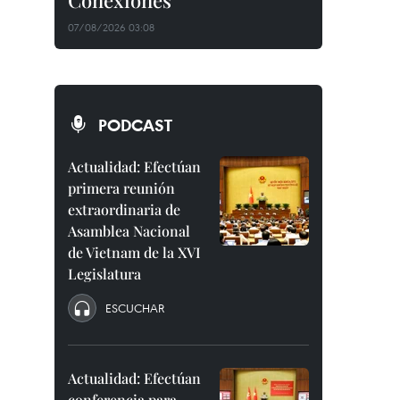
Conexiones"
07/08/2026 03:08
PODCAST
Actualidad: Efectúan
primera reunión
extraordinaria de
Asamblea Nacional
de Vietnam de la XVI
Legislatura
ESCUCHAR
Actualidad: Efectúan
conferencia para