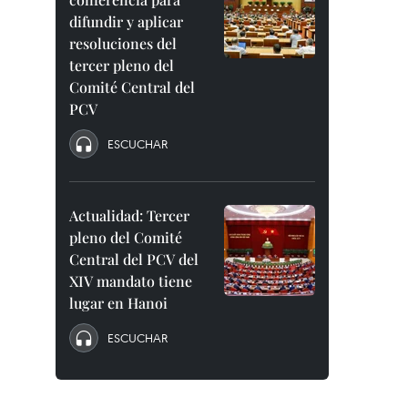
difundir y aplicar
resoluciones del
tercer pleno del
Comité Central del
PCV
ESCUCHAR
Actualidad: Tercer
pleno del Comité
Central del PCV del
XIV mandato tiene
lugar en Hanoi
ESCUCHAR