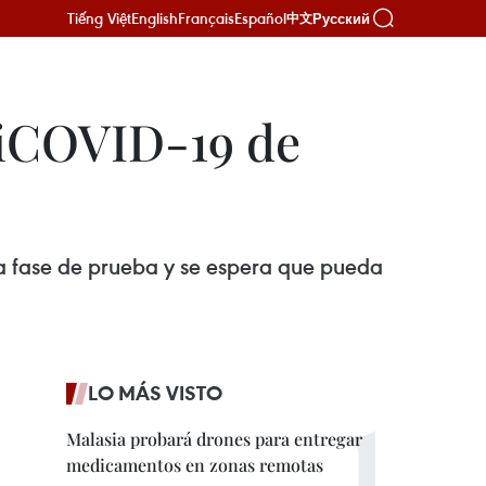
Tiếng Việt
English
Français
Español
Русский
中文
tiCOVID-19 de
a fase de prueba y se espera que pueda
LO MÁS VISTO
Malasia probará drones para entregar
medicamentos en zonas remotas