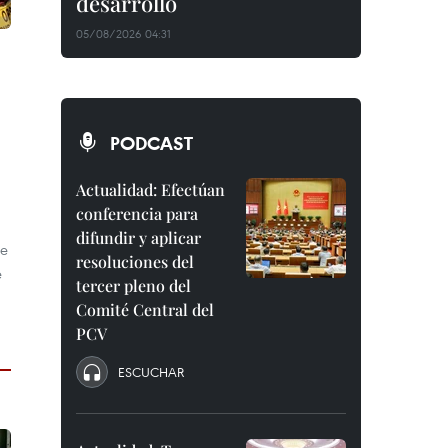
desarrollo
05/08/2026 04:31
PODCAST
Actualidad: Efectúan
conferencia para
difundir y aplicar
re
resoluciones del
e
tercer pleno del
Comité Central del
PCV
ESCUCHAR