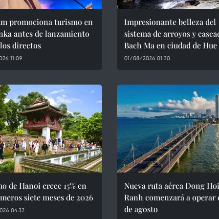
am promociona turismo en
Impresionante belleza del
nka antes de lanzamiento
sistema de arroyos y casca
los directos
Bach Ma en ciudad de Hue
26 11:09
01/08/2026 01:30
mo de Hanoi crece 15% en
Nueva ruta aérea Dong H
imeros siete meses de 2026
Ranh comenzará a operar e
de agosto
026 04:32