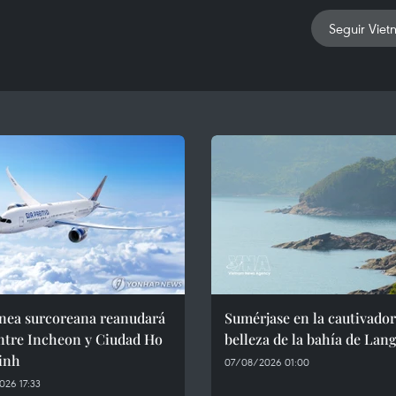
Seguir Viet
ínea surcoreana reanudará
Sumérjase en la cautivado
ntre Incheon y Ciudad Ho
belleza de la bahía de Lan
inh
07/08/2026 01:00
26 17:33