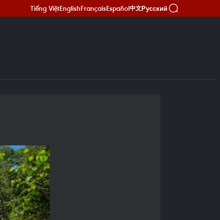
Tiếng Việt
English
Français
Español
Русский
中文