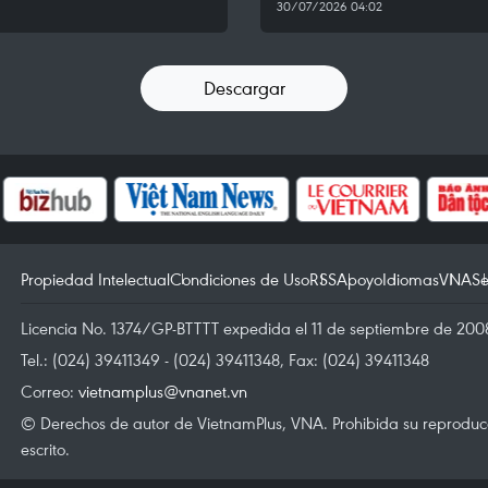
30/07/2026 04:02
Descargar
Propiedad Intelectual
Condiciones de Uso
RSS
Apoyo
Idiomas
VNA
Se
Licencia No. 1374/GP-BTTTT expedida el 11 de septiembre de 2008
Tel.: (024) 39411349 - (024) 39411348, Fax: (024) 39411348
Correo:
vietnamplus@vnanet.vn
© Derechos de autor de VietnamPlus, VNA. Prohibida su reproducci
escrito.