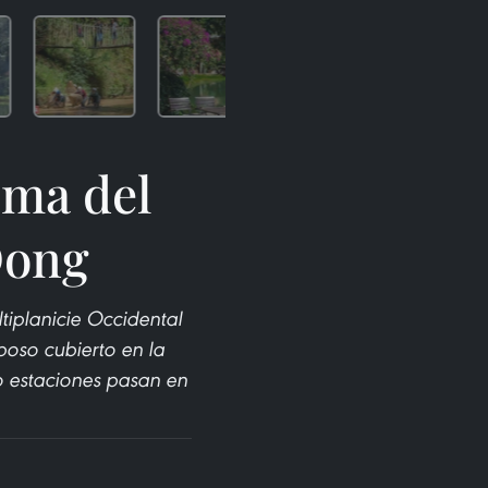
sma del
Dong
iplanicie Occidental
oso cubierto en la
o estaciones pasan en