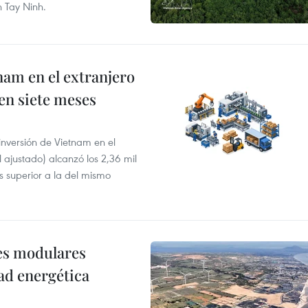
n Tay Ninh.
nam en el extranjero
 en siete meses
 inversión de Vietnam en el
l ajustado) alcanzó los 2,36 mil
s superior a la del mismo
res modulares
ad energética