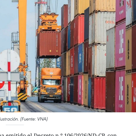
lustración. (Fuente: VNA)
a emitido el Decreto n.º 106/2026/ND-CP, con