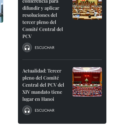
conferencia para
difundir y aplicar
resoluciones del
tercer pleno del
Comité Central del
PCV
ESCUCHAR
Actualidad: Tercer
pleno del Comité
Central del PCV del
XIV mandato tiene
lugar en Hanoi
ESCUCHAR