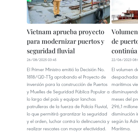
Vietnam aprueba proyecto
Volumen 
para modernizar puertos y
de puert
seguridad fluvial
continúa
26/08/2025 03:45
22/06/2023 08:
El Primer Ministro emitió la Decisión No.
El volumen d
1818/QD-TTg aprobando el Proyecto de
despachadas 
inversión para la construcción de Puertos
marítimos vie
y Muelles de Seguridad Pública Popular a
disminuyendo
lo largo del país y equipar lanchas
meses del pr
patrulleras de la fuerza de Policía Fluvial,
296,1 millon
lo que permitirá garantizar la seguridad
disminución i
y el orden, luchar contra lo delincuencia y
según la Adm
realizar rescates con mayor efectividad.
Marítima.