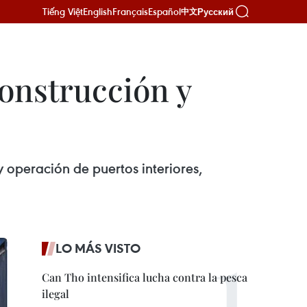
Tiếng Việt
English
Français
Español
Русский
中文
construcción y
 operación de puertos interiores,
LO MÁS VISTO
Can Tho intensifica lucha contra la pesca
ilegal