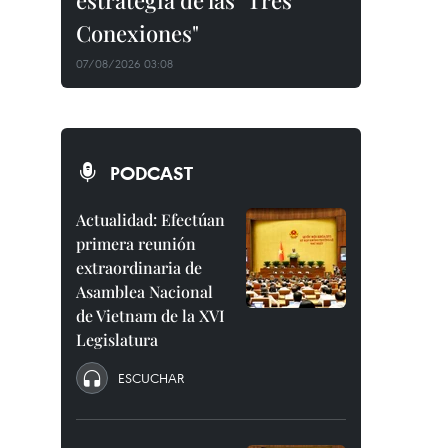
estrategia de las "Tres
Conexiones"
07/08/2026 03:08
PODCAST
Actualidad: Efectúan
primera reunión
extraordinaria de
Asamblea Nacional
de Vietnam de la XVI
Legislatura
ESCUCHAR