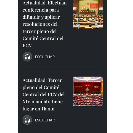
Actualidad: Efectúan
conferencia para
difundir y aplicar
resoluciones del
tercer pleno del
Comité Central del
PCV
ESCUCHAR
Actualidad: Tercer
pleno del Comité
Central del PCV del
XIV mandato tiene
lugar en Hanoi
ESCUCHAR