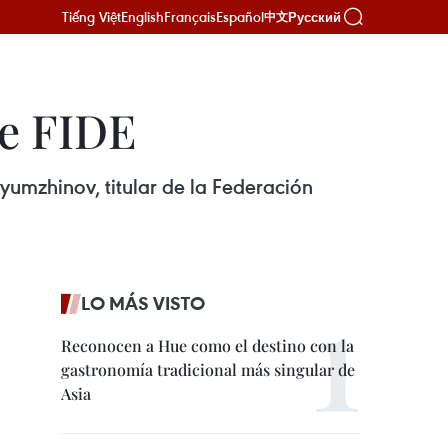
Tiếng Việt
English
Français
Español
Русский
中文
de FIDE
yumzhinov, titular de la Federación
LO MÁS VISTO
Reconocen a Hue como el destino con la
gastronomía tradicional más singular de
Asia