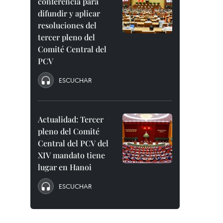
conferencia para
difundir y aplicar
resoluciones del
tercer pleno del
Comité Central del
PCV
ESCUCHAR
Actualidad: Tercer
pleno del Comité
Central del PCV del
XIV mandato tiene
lugar en Hanoi
ESCUCHAR