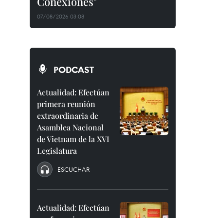
Conexiones"
07/08/2026 03:08
PODCAST
Actualidad: Efectúan
primera reunión
extraordinaria de
Asamblea Nacional
de Vietnam de la XVI
Legislatura
ESCUCHAR
Actualidad: Efectúan