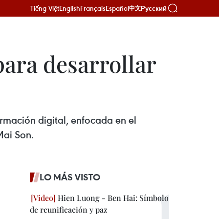
Tiếng Việt
English
Français
Español
Русский
中文
ara desarrollar
rmación digital, enfocada en el
Mai Son.
LO MÁS VISTO
Hien Luong - Ben Hai: Símbolo
de reunificación y paz