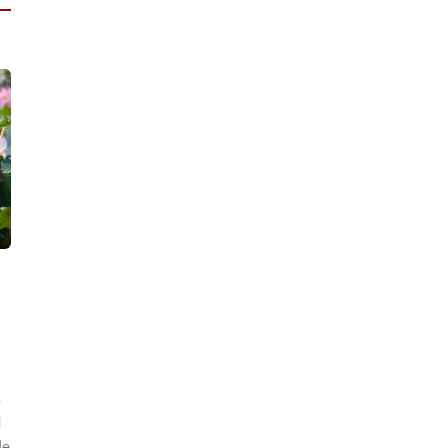
n
l
de