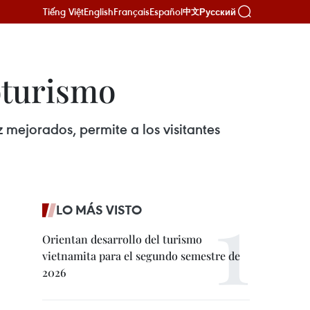
Tiếng Việt
English
Français
Español
Русский
中文
oturismo
z mejorados, permite a los visitantes
LO MÁS VISTO
Orientan desarrollo del turismo
vietnamita para el segundo semestre de
2026