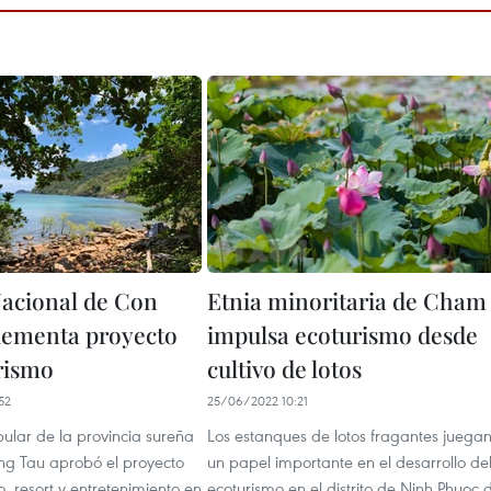
acional de Con
Etnia minoritaria de Cham
lementa proyecto
impulsa ecoturismo desde
rismo
cultivo de lotos
52
25/06/2022 10:21
ular de la provincia sureña
Los estanques de lotos fragantes juega
ng Tau aprobó el proyecto
un papel importante en el desarrollo de
, resort y entretenimiento en
ecoturismo en el distrito de Ninh Phuoc 