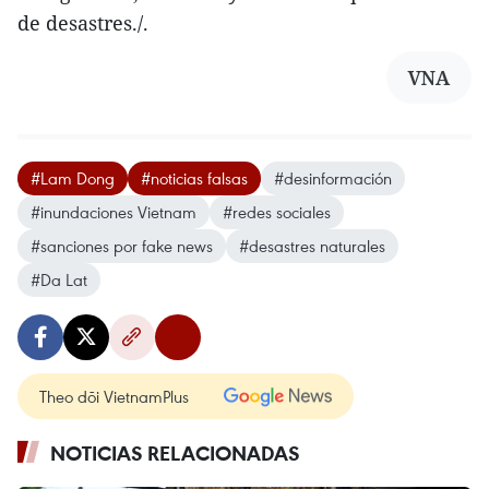
de desastres./.
VNA
#Lam Dong
#noticias falsas
#desinformación
#inundaciones Vietnam
#redes sociales
#sanciones por fake news
#desastres naturales
#Da Lat
Theo dõi VietnamPlus
NOTICIAS RELACIONADAS