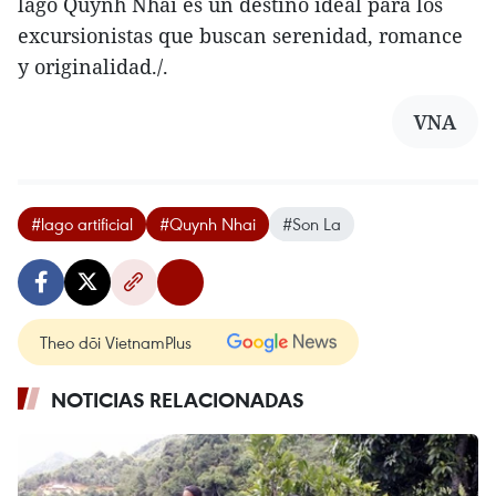
lago Quynh Nhai es un destino ideal para los
excursionistas que buscan serenidad, romance
y originalidad./.
VNA
#lago artificial
#Quynh Nhai
#Son La
Theo dõi VietnamPlus
NOTICIAS RELACIONADAS