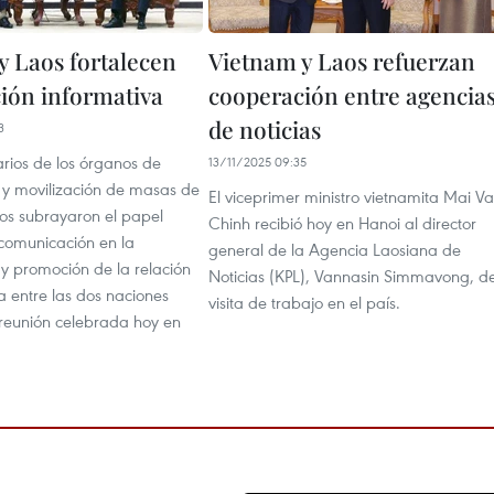
y Laos fortalecen
Vietnam y Laos refuerzan
ión informativa
cooperación entre agencia
de noticias
3
arios de los órganos de
13/11/2025 09:35
y movilización de masas de
El viceprimer ministro vietnamita Mai V
os subrayaron el papel
Chinh recibió hoy en Hanoi al director
 comunicación en la
general de la Agencia Laosiana de
 y promoción de la relación
Noticias (KPL), Vannasin Simmavong, d
a entre las dos naciones
visita de trabajo en el país.
reunión celebrada hoy en