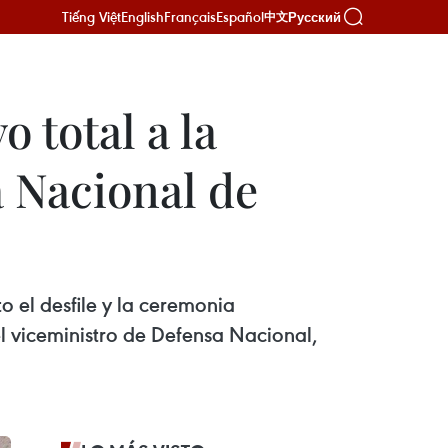
Tiếng Việt
English
Français
Español
Русский
中文
 total a la
a Nacional de
 el desfile y la ceremonia
l viceministro de Defensa Nacional,