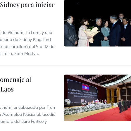
Sídney para iniciar
te de Vietnam, To Lam, y una
opuerto de Sídney-Kingsford
se desarrollará del 9 al 12 de
stralia, Sam Mostyn.
homenaje al
 Laos
 Vietnam, encabezada por Tran
la Asamblea Nacional, acudió
mbro del Buró Político y