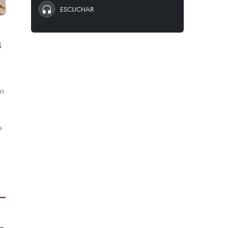
ESCUCHAR
s
an
e