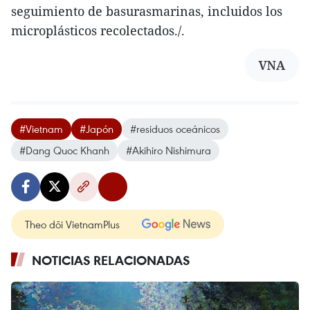
seguimiento de basurasmarinas, incluidos los
microplásticos recolectados./.
VNA
#Vietnam
#Japón
#residuos oceánicos
#Dang Quoc Khanh
#Akihiro Nishimura
Theo dõi VietnamPlus
NOTICIAS RELACIONADAS