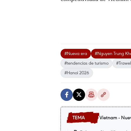
#Nueva era
#Nguyen Trung Kh
#tendencias de turismo
#Trawel
#Hanoi 2026
Vietnam - Nue