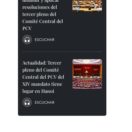
resoluciones del
tercer pleno del
Comité Central del
PCV
ESCUCHAR
Actualidad: Tercer
pleno del Comité
Central del PCV del
XIV mandato tiene
lugar en Hanoi
ESCUCHAR