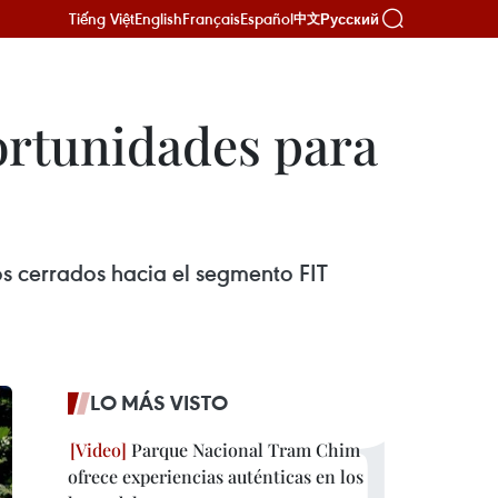
Tiếng Việt
English
Français
Español
Русский
中文
ortunidades para
cos cerrados hacia el segmento FIT
LO MÁS VISTO
Parque Nacional Tram Chim
ofrece experiencias auténticas en los