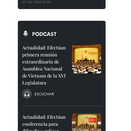
07/08/2026 03:08
PODCAST
Actualidad: Efectúan
primera reunión
extraordinaria de
Asamblea Nacional
de Vietnam de la XVI
Legislatura
ESCUCHAR
Actualidad: Efectúan
conferencia para
difundir y aplicar