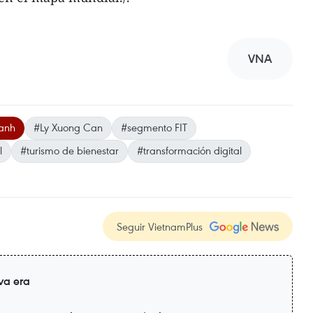
VNA
anh
#Ly Xuong Can
#segmento FIT
l
#turismo de bienestar
#transformación digital
Seguir VietnamPlus
va era