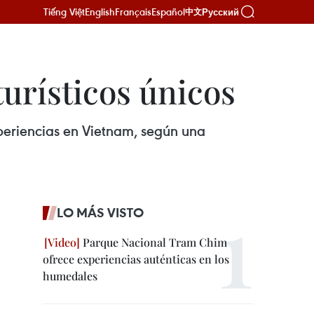
Tiếng Việt
English
Français
Español
Русский
中文
urísticos únicos
xperiencias en Vietnam, según una
LO MÁS VISTO
Parque Nacional Tram Chim
ofrece experiencias auténticas en los
humedales