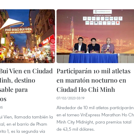
 Bui Vien en Ciudad
Participarán 10 mil atletas
inh, destino
en maratón nocturno en
sable para
Ciudad Ho Chi Minh
os
07/02/2023 03:19
Alrededor de 10 mil atletas participarán
35
en el torneo VnExpress Marathon Ho Ch
ui Vien, llamada también la
Minh City Midnight, para premios total
tal, en el barrio de Pham
de 43,5 mil dólares.
rito 1, es la segunda vía